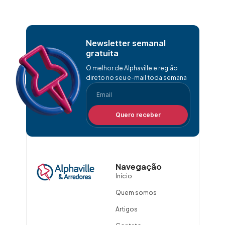
Newsletter semanal
gratuita
O melhor de Alphaville e região
direto no seu e-mail toda semana
Quero receber
Navegação
Início
Quem somos
Artigos