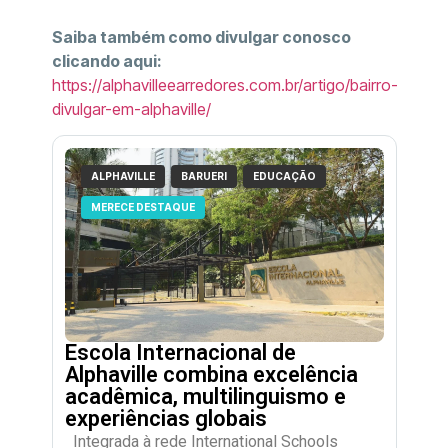
Saiba também como divulgar conosco
clicando aqui:
https://alphavilleearredores.com.br/artigo/bairro-
divulgar-em-alphaville/
ALPHAVILLE
BARUERI
EDUCAÇÃO
MERECE DESTAQUE
Escola Internacional de
Alphaville combina excelência
acadêmica, multilinguismo e
experiências globais
Integrada à rede International Schools