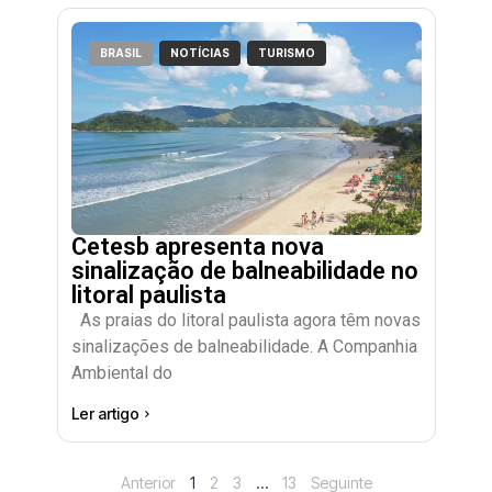
BRASIL
NOTÍCIAS
TURISMO
Cetesb apresenta nova
sinalização de balneabilidade no
litoral paulista
As praias do litoral paulista agora têm novas
sinalizações de balneabilidade. A Companhia
Ambiental do
Ler artigo
Anterior
1
2
3
…
13
Seguinte