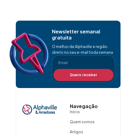
Newsletter semanal
gratuita
O melhor de Alphaville e região
direto no seu e-mail toda semana
Quero receber
Navegação
Início
Quem somos
Artigos