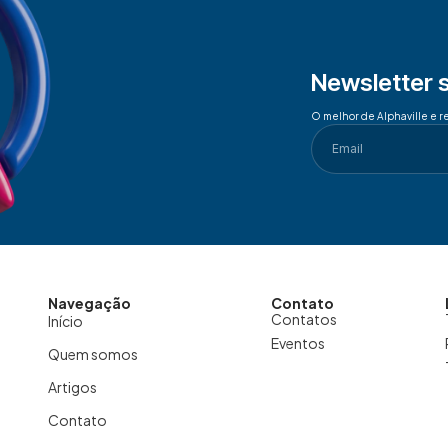
Newsletter 
O melhor de Alphaville e r
Navegação
Contato
Contatos
Início
Eventos
Quem somos
Artigos
Contato