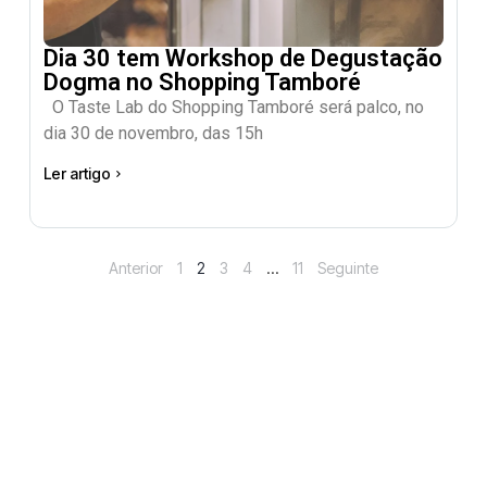
Dia 30 tem Workshop de Degustação
Dogma no Shopping Tamboré
O Taste Lab do Shopping Tamboré será palco, no
dia 30 de novembro, das 15h
Ler artigo
Anterior
1
2
3
4
…
11
Seguinte