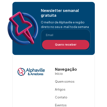
Newsletter semanal
gratuita
O melhor de Alphaville e região
direto no seu e-mail toda semana
Quero receber
Navegação
Início
Quem somos
Artigos
Contato
Eventos