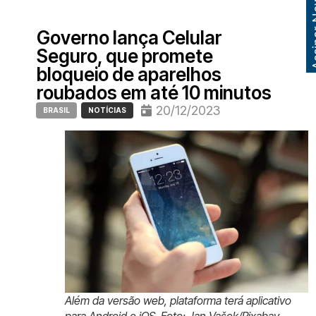
Assinar
Governo lança Celular
Seguro, que promete
bloqueio de aparelhos
roubados em até 10 minutos
20/12/2023
BRASIL
NOTÍCIAS
Além da versão web, plataforma terá aplicativo
para Android e iOS. Foto: Jan Vašek/Pixabay.