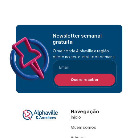
Newsletter semanal
gratuita
O melhor de Alphaville e região
direto no seu e-mail toda semana
Quero receber
Navegação
Início
Quem somos
Artigos