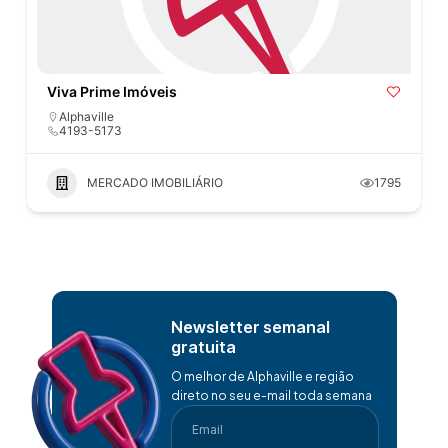
Viva Prime Imóveis
Alphaville
4193-5173
MERCADO IMOBILIÁRIO
1795
Newsletter semanal
gratuita
O melhor de Alphaville e região
direto no seu e-mail toda semana