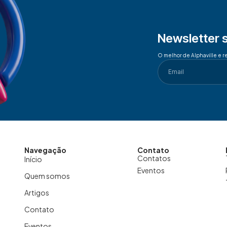
Newsletter 
O melhor de Alphaville e r
Navegação
Contato
Contatos
Início
Eventos
Quem somos
Artigos
Contato
Eventos