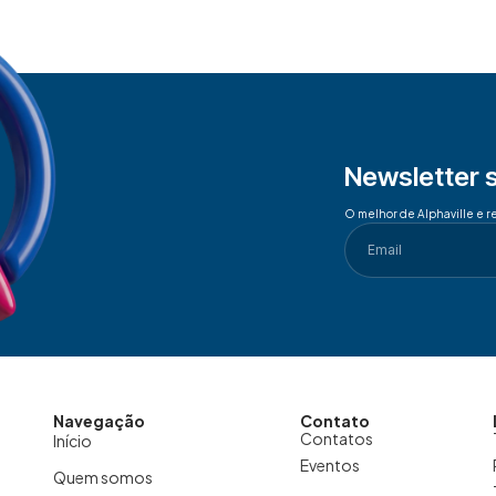
Newsletter 
O melhor de Alphaville e r
Navegação
Contato
Contatos
Início
Eventos
Quem somos