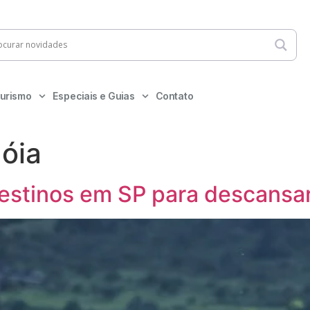
urismo
Especiais e Guias
Contato
dóia
destinos em SP para descansa