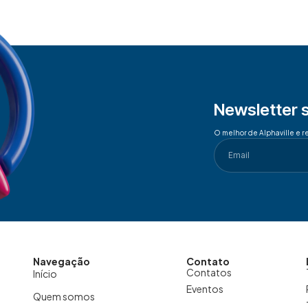
Newsletter 
O melhor de Alphaville e r
Navegação
Contato
Contatos
Início
Eventos
Quem somos