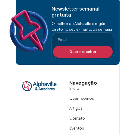
Newsletter semanal
gratuita
O melhor de Alphaville e região
direto no seu e-mail toda semana
Quero receber
Navegação
Início
Quem somos
Artigos
Contato
Eventos