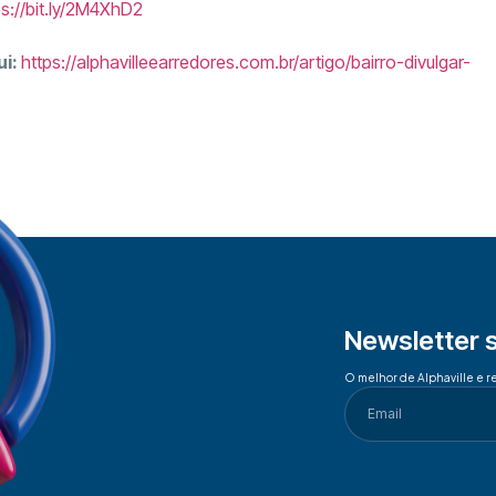
ps://bit.ly/2M4XhD2
ui:
https://alphavilleearredores.com.br/artigo/bairro-divulgar-
Newsletter 
O melhor de Alphaville e r