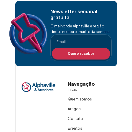
Newsletter semanal
gratuita
O melhor de Alphaville e região
direto no seu e-mail toda semana
Quero receber
Navegação
Início
Quem somos
Artigos
Contato
Eventos