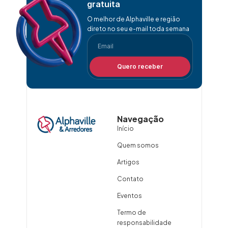
gratuita
O melhor de Alphaville e região
direto no seu e-mail toda semana
Quero receber
Navegação
Início
Quem somos
Artigos
Contato
Eventos
Termo de
responsabilidade