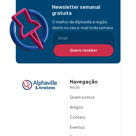
Newsletter semanal
gratuita
O melhor de Alphaville e região
direto no seu e-mail toda semana
Quero receber
Navegação
Início
Quem somos
Artigos
Contato
Eventos