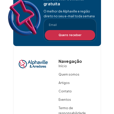
gratuita
O melhor de Alphaville e região
direto no seu e-mail toda semana
Quero receber
Navegação
Início
Quem somos
Artigos
Contato
Eventos
Termo de
responsabilidade