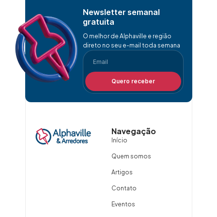
Newsletter semanal
gratuita
O melhor de Alphaville e região
direto no seu e-mail toda semana
Quero receber
Navegação
Início
Quem somos
Artigos
Contato
Eventos