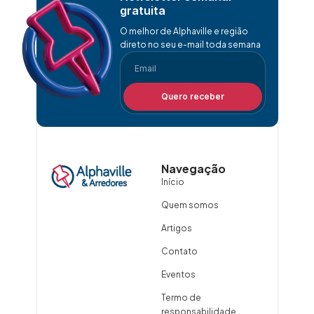
gratuita
O melhor de Alphaville e região
direto no seu e-mail toda semana
Quero receber
Navegação
Início
Quem somos
Artigos
Contato
Eventos
Termo de
responsabilidade