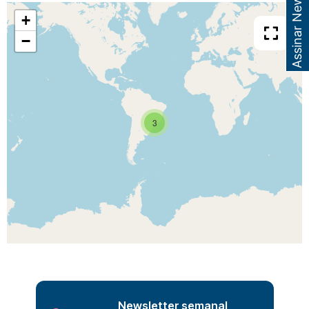
Assinar Newsletter
+
−
3
Newsletter semanal