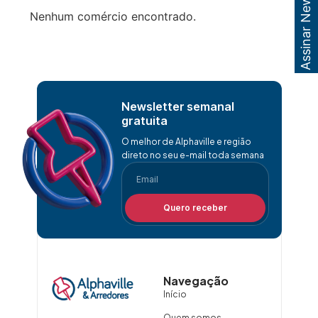
Assinar Newsletter
Nenhum comércio encontrado.
Newsletter semanal
gratuita
O melhor de Alphaville e região
direto no seu e-mail toda semana
Quero receber
Navegação
Início
Quem somos