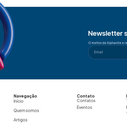
Newsletter 
O melhor de Alphaville e r
Navegação
Contato
Contatos
Início
Eventos
Quem somos
Artigos