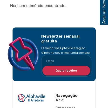
Assinar Newsletter
Nenhum comércio encontrado.
Newsletter semanal
gratuita
O melhor de Alphaville e região
direto no seu e-mail toda semana
Quero receber
Navegação
Início
Quem somos