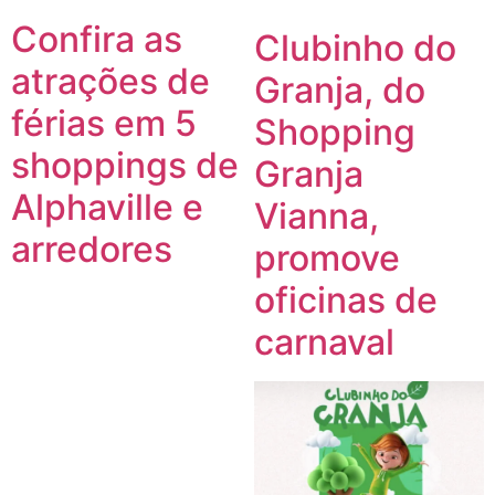
Confira as
Clubinho do
atrações de
Granja, do
férias em 5
Shopping
shoppings de
Granja
Alphaville e
Vianna,
arredores
promove
oficinas de
carnaval