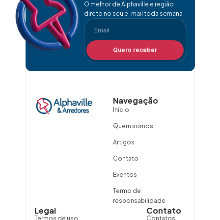
O melhor de Alphaville e região
direto no seu e-mail toda semana
Quero receber
Navegação
Início
Quem somos
Artigos
Contato
Eventos
Termo de
responsabilidade
Legal
Contato
Termos de uso
Contatos