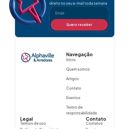
direto no seu e-mail toda semana
Quero receber
Navegação
Início
Quem somos
Artigos
Contato
Eventos
Termo de
responsabilidade
Legal
Contato
Termos de uso
Contatos