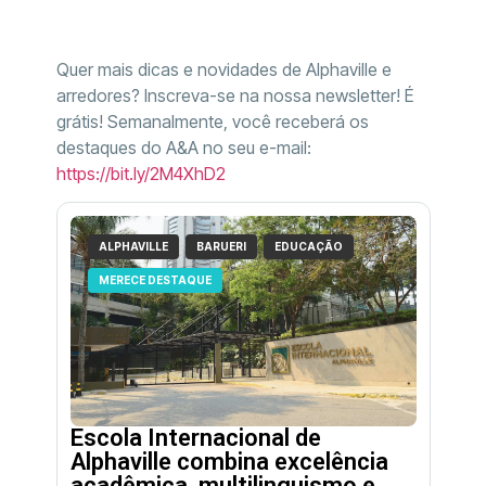
Quer mais dicas e novidades de Alphaville e
arredores? Inscreva-se na nossa newsletter! É
grátis! Semanalmente, você receberá os
destaques do A&A no seu e-mail:
https://bit.ly/2M4XhD2
ALPHAVILLE
BARUERI
EDUCAÇÃO
MERECE DESTAQUE
Escola Internacional de
Alphaville combina excelência
acadêmica, multilinguismo e