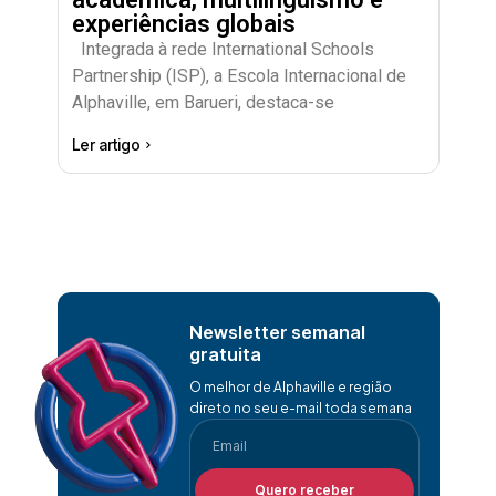
experiências globais
Integrada à rede International Schools
Partnership (ISP), a Escola Internacional de
Alphaville, em Barueri, destaca-se
Ler artigo
Newsletter semanal
gratuita
O melhor de Alphaville e região
direto no seu e-mail toda semana
Quero receber