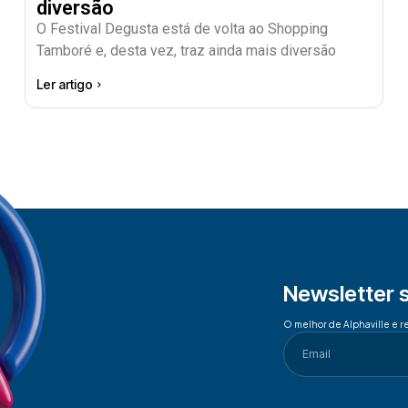
diversão
O Festival Degusta está de volta ao Shopping
Tamboré e, desta vez, traz ainda mais diversão
Ler artigo
Newsletter 
O melhor de Alphaville e r