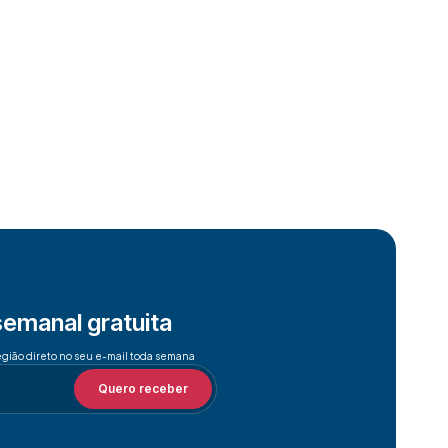
semanal gratuita
egião direto no seu e-mail toda semana
Quero receber