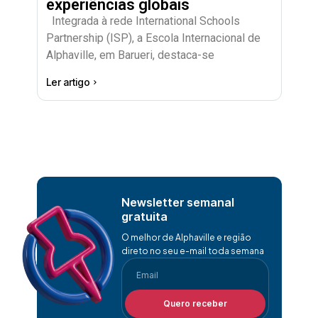
experiências globais
Integrada à rede International Schools
Partnership (ISP), a Escola Internacional de
Alphaville, em Barueri, destaca-se
Ler artigo
Newsletter semanal
gratuita
O melhor de Alphaville e região
direto no seu e-mail toda semana
Quero receber