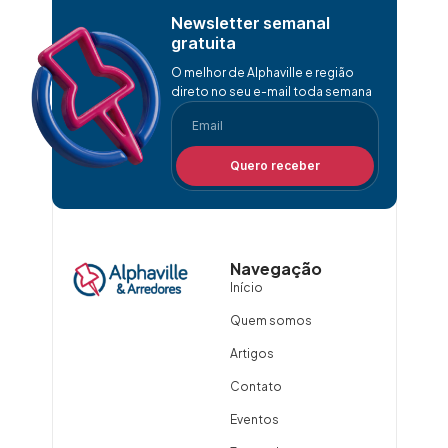
Newsletter semanal
gratuita
O melhor de Alphaville e região
direto no seu e-mail toda semana
Quero receber
Navegação
Início
Quem somos
Artigos
Contato
Eventos