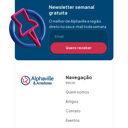
Newsletter semanal
gratuita
O melhor de Alphaville e região
direto no seu e-mail toda semana
Quero receber
Navegação
Início
Quem somos
Artigos
Contato
Eventos