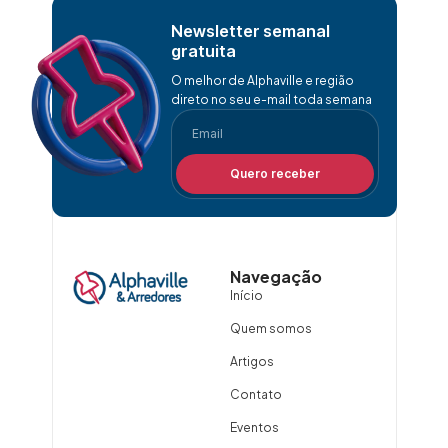
Newsletter semanal
gratuita
O melhor de Alphaville e região
direto no seu e-mail toda semana
Quero receber
Navegação
Início
Quem somos
Artigos
Contato
Eventos