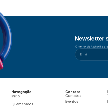
Newsletter 
O melhor de Alphaville e r
Navegação
Contato
Contatos
Início
Eventos
Quem somos