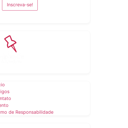
cio
tigos
ntato
ento
rmo de Responsabilidade