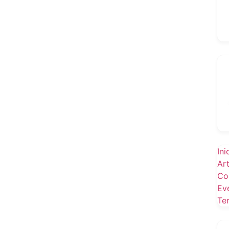
Ini
Ar
Co
Ev
Te