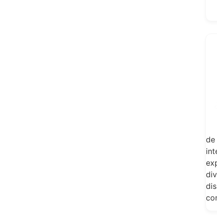
de
in
exp
di
dis
co