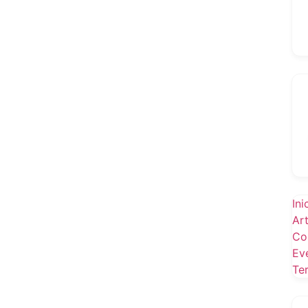
Ini
Ar
Co
Ev
Te