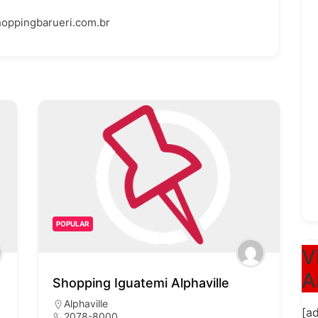
oppingbarueri.com.br
POPULAR
V
A
AlphaShopping
Alphaville
[a
4195-2171