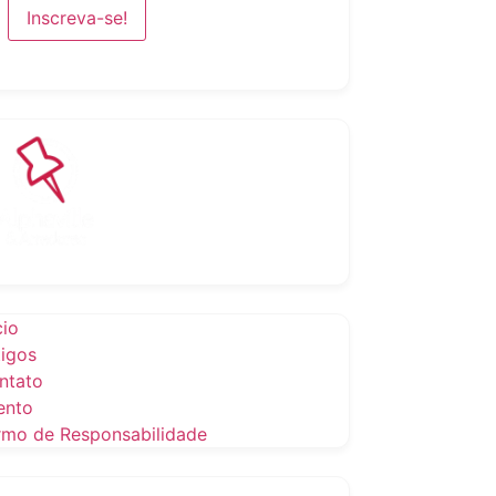
cio
tigos
ntato
ento
rmo de Responsabilidade