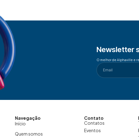
Newsletter 
O melhor de Alphaville e r
Navegação
Contato
Contatos
Início
Eventos
Quem somos