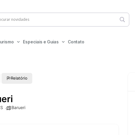
urismo
Especiais e Guias
Contato
Relatório
eri
OS
Barueri