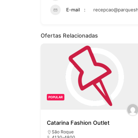
E-mail
recepcao@parquesh
Ofertas Relacionadas
POPULAR
Shopping Iguatemi Alphaville
Alphaville
2078-8000