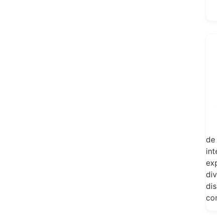
de
in
exp
di
dis
co