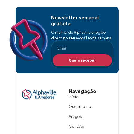
Newsletter semanal
gratuita
O melhor de Alphaville e região
direto no seu e-mail toda semana
Quero receber
Navegação
Início
Quem somos
Artigos
Contato