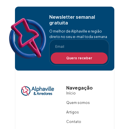
Newsletter semanal
gratuita
O melhor de Alphaville e região
direto no seu e-mail toda semana
Quero receber
Navegação
Início
Quem somos
Artigos
Contato