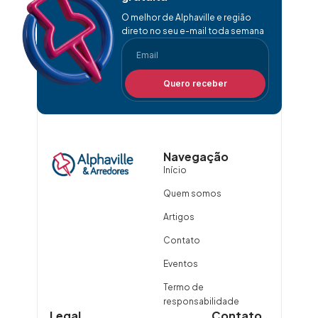
O melhor de Alphaville e região
direto no seu e-mail toda semana
Quero receber
Navegação
Início
Quem somos
Artigos
Contato
Eventos
Termo de
responsabilidade
Legal
Contato