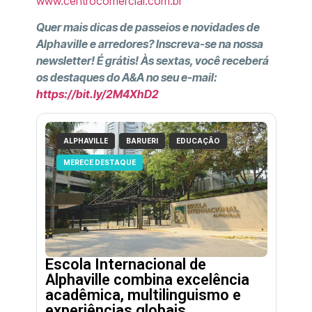
www.centrocomercial.com.br
Quer mais dicas de passeios e novidades de
Alphaville e arredores? Inscreva-se na nossa
newsletter! É grátis! Às sextas, você receberá
os destaques do A&A no seu e-mail:
https://bit.ly/2M4XhD2
ALPHAVILLE
BARUERI
EDUCAÇÃO
MERECE DESTAQUE
Escola Internacional de
Alphaville combina excelência
acadêmica, multilinguismo e
experiências globais