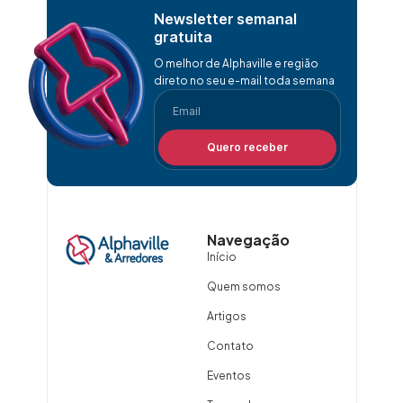
Newsletter semanal
gratuita
O melhor de Alphaville e região
direto no seu e-mail toda semana
Quero receber
Navegação
Início
Quem somos
Artigos
Contato
Eventos