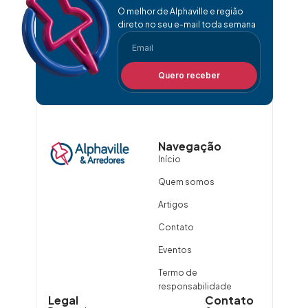
O melhor de Alphaville e região
direto no seu e-mail toda semana
Quero receber
Navegação
Início
Quem somos
Artigos
Contato
Eventos
Termo de
responsabilidade
Legal
Contato