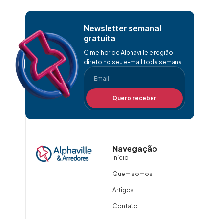
Newsletter semanal
gratuita
O melhor de Alphaville e região
direto no seu e-mail toda semana
Quero receber
Navegação
Início
Quem somos
Artigos
Contato