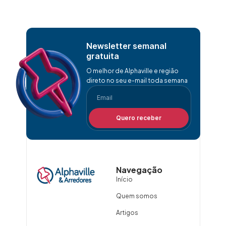
Newsletter semanal
gratuita
O melhor de Alphaville e região
direto no seu e-mail toda semana
Quero receber
Navegação
Início
Quem somos
Artigos