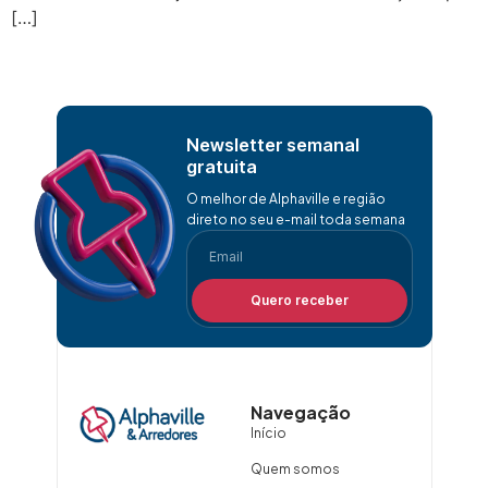
[…]
Newsletter semanal
gratuita
O melhor de Alphaville e região
direto no seu e-mail toda semana
Quero receber
Navegação
Início
Quem somos