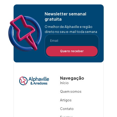
Newsletter semanal
gratuita
O melhor de Alphaville e região
direto no seu e-mail toda semana
Quero receber
Navegação
Início
Quem somos
Artigos
Contato