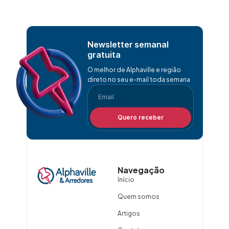
Newsletter semanal
gratuita
O melhor de Alphaville e região
direto no seu e-mail toda semana
Quero receber
Navegação
Início
Quem somos
Artigos