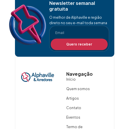
Newsletter semanal
gratuita
O melhor de Alphaville e região
direto no seu e-mail toda semana
Quero receber
Navegação
Início
Quem somos
Artigos
Contato
Eventos
Termo de