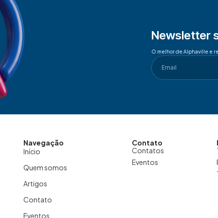
Newsletter 
O melhor de Alphaville e r
Navegação
Contato
Contatos
Início
Eventos
Quem somos
Artigos
Contato
Eventos