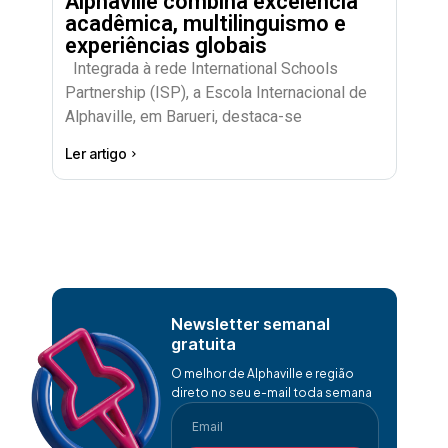
Alphaville combina excelência
acadêmica, multilinguismo e
experiências globais
Integrada à rede International Schools
Partnership (ISP), a Escola Internacional de
Alphaville, em Barueri, destaca-se
Ler artigo
Newsletter semanal
gratuita
O melhor de Alphaville e região
direto no seu e-mail toda semana