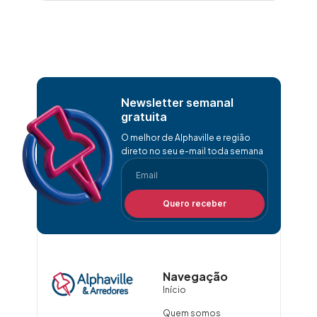
Newsletter semanal
gratuita
O melhor de Alphaville e região
direto no seu e-mail toda semana
Quero receber
Navegação
Início
Quem somos