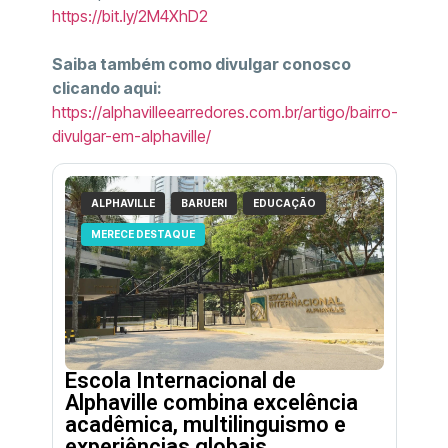
https://bit.ly/2M4XhD2
Saiba também como divulgar conosco
clicando aqui:
https://alphavilleearredores.com.br/artigo/bairro-
divulgar-em-alphaville/
ALPHAVILLE
BARUERI
EDUCAÇÃO
MERECE DESTAQUE
Escola Internacional de
Alphaville combina excelência
acadêmica, multilinguismo e
experiências globais