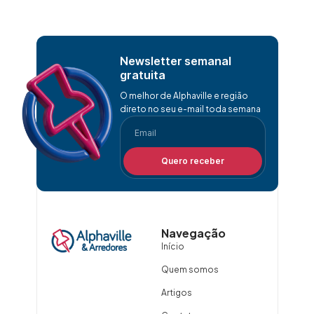
Newsletter semanal
gratuita
O melhor de Alphaville e região
direto no seu e-mail toda semana
Quero receber
Navegação
Início
Quem somos
Artigos