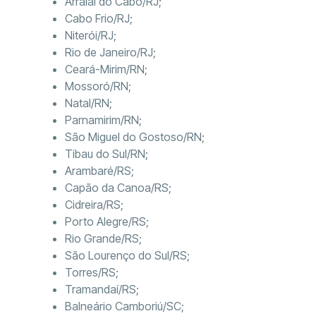
Arraial do Cabo/RJ;
Cabo Frio/RJ;
Niterói/RJ;
Rio de Janeiro/RJ;
Ceará-Mirim/RN;
Mossoró/RN;
Natal/RN;
Parnamirim/RN;
São Miguel do Gostoso/RN;
Tibau do Sul/RN;
Arambaré/RS;
Capão da Canoa/RS;
Cidreira/RS;
Porto Alegre/RS;
Rio Grande/RS;
São Lourenço do Sul/RS;
Torres/RS;
Tramandaí/RS;
Balneário Camboriú/SC;