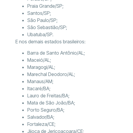
Praia Grande/SP;
Santos/SP;
São Paulo/SP;
São Sebastião/SP;
Ubatuba/SP.
E nos demais estados brasileiros:
Barra de Santo Antônio/AL;
Maceió/AL;
Maragogi/AL;
Marechal Deodoro/AL;
Manaus/AM;
Itacaré/BA;
Lauro de Freitas/BA;
Mata de São João/BA;
Porto Seguro/BA;
Salvador/BA;
Fortaleza/CE;
Jijoca de Jericoacoara/CE;