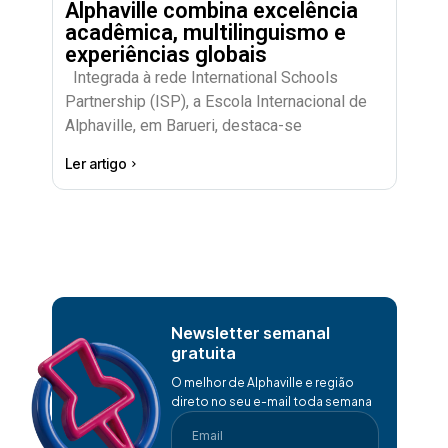
Alphaville combina excelência
acadêmica, multilinguismo e
experiências globais
Integrada à rede International Schools
Partnership (ISP), a Escola Internacional de
Alphaville, em Barueri, destaca-se
Ler artigo
Newsletter semanal
gratuita
O melhor de Alphaville e região
direto no seu e-mail toda semana