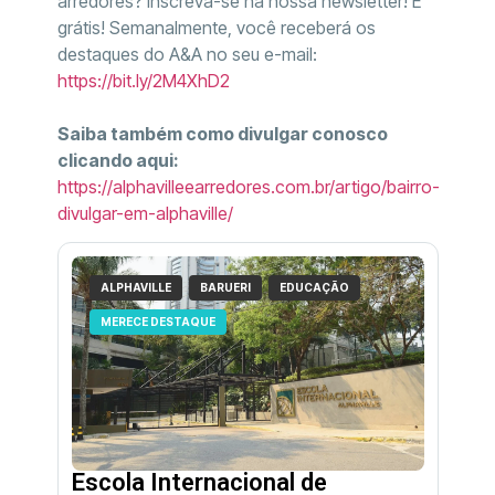
arredores? Inscreva-se na nossa newsletter! É
grátis! Semanalmente, você receberá os
destaques do A&A no seu e-mail:
https://bit.ly/2M4XhD2
Saiba também como divulgar conosco
clicando aqui:
https://alphavilleearredores.com.br/artigo/bairro-
divulgar-em-alphaville/
ALPHAVILLE
BARUERI
EDUCAÇÃO
MERECE DESTAQUE
Escola Internacional de