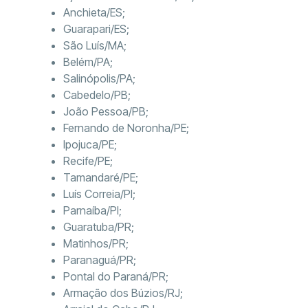
Anchieta/ES;
Guarapari/ES;
São Luís/MA;
Belém/PA;
Salinópolis/PA;
Cabedelo/PB;
João Pessoa/PB;
Fernando de Noronha/PE;
Ipojuca/PE;
Recife/PE;
Tamandaré/PE;
Luís Correia/PI;
Parnaíba/PI;
Guaratuba/PR;
Matinhos/PR;
Paranaguá/PR;
Pontal do Paraná/PR;
Armação dos Búzios/RJ;